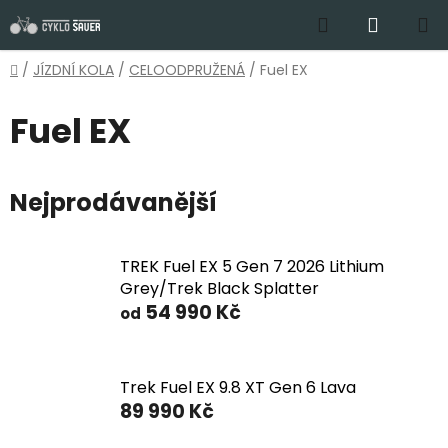
Přejít
Hledat
NÁKUP
na
obsah
KOŠÍK
Domů
/
JÍZDNÍ KOLA
/
CELOODPRUŽENÁ
/
Fuel EX
Fuel EX
Nejprodávanější
TREK Fuel EX 5 Gen 7 2026 Lithium
Grey/Trek Black Splatter
54 990 Kč
od
Trek Fuel EX 9.8 XT Gen 6 Lava
89 990 Kč