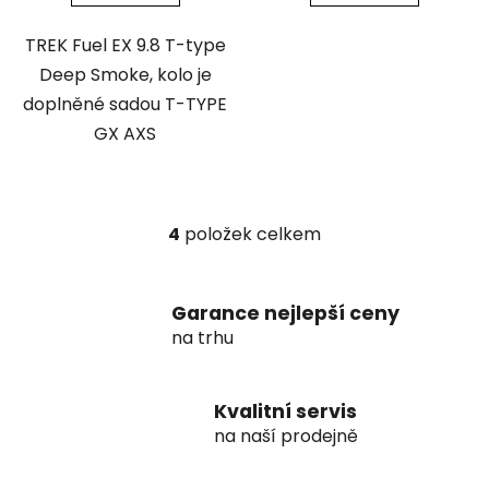
TREK Fuel EX 9.8 T-type
Deep Smoke, kolo je
doplněné sadou T-TYPE
GX AXS
4
položek celkem
O
v
l
Garance nejlepší ceny
á
d
na trhu
a
c
í
Kvalitní servis
p
na naší prodejně
r
v