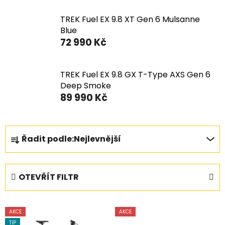
TREK Fuel EX 9.8 XT Gen 6 Mulsanne
Blue
72 990 Kč
TREK Fuel EX 9.8 GX T-Type AXS Gen 6
Deep Smoke
89 990 Kč
Ř
Řadit podle:
Nejlevnější
a
z
e
OTEVŘÍT FILTR
n
í
V
p
AKCE
AKCE
ý
r
TIP