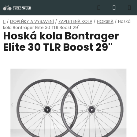
Přejít
Hledat
NÁKUP
na
obsah
KOŠÍK
Domů
/
DOPLŇKY A VYBAVENÍ
/
ZAPLETENÁ KOLA
/
HORSKÁ
/
Hoská
kola Bontrager Elite 30 TLR Boost 29"
Hoská kola Bontrager
Elite 30 TLR Boost 29"