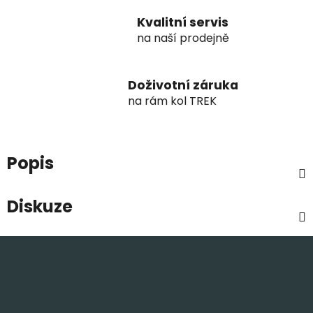
Kvalitní servis
na naší prodejně
Doživotní záruka
na rám kol TREK
Popis
Diskuze
Z
á
p
a