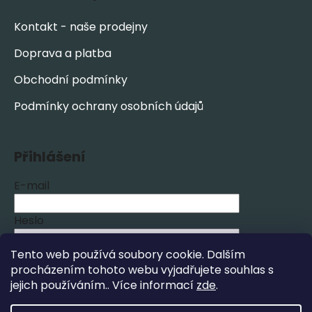
Kontakt - naše prodejny
Doprava a platba
Obchodní podmínky
Podmínky ochrany osobních údajů
Přihlášení
E-mail
Heslo
Tento web používá soubory cookie. Dalším
PŘIHLÁSIT SE
procházením tohoto webu vyjadřujete souhlas s
jejich používáním.. Více informací
zde
.
Nová registrace
Zapomenuté heslo