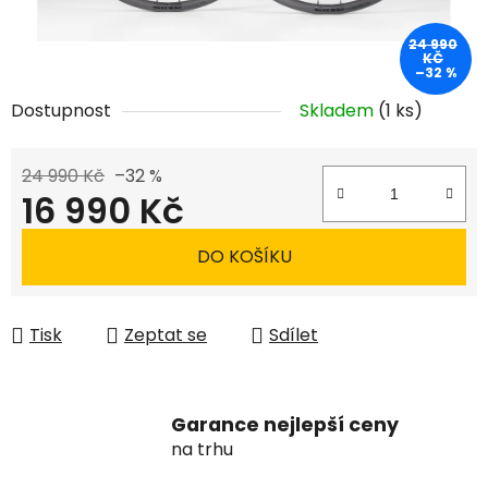
24 990
KČ
–32 %
Dostupnost
Skladem
(1 ks)
24 990 Kč
–32 %
16 990 Kč
Měrná cena:
DO KOŠÍKU
Tisk
Zeptat se
Sdílet
Garance nejlepší ceny
na trhu