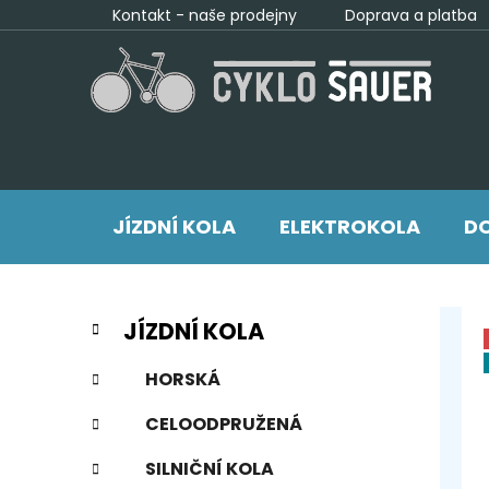
Přejít
Kontakt - naše prodejny
Doprava a platba
na
obsah
JÍZDNÍ KOLA
ELEKTROKOLA
DO
P
K
Přeskočit
JÍZDNÍ KOLA
a
kategorie
o
t
s
HORSKÁ
e
t
g
CELOODPRUŽENÁ
r
o
a
r
SILNIČNÍ KOLA
i