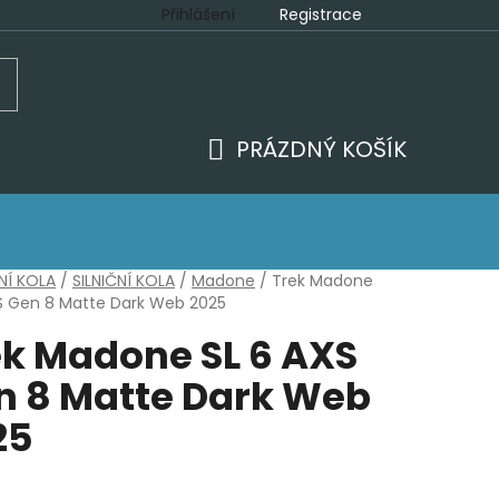
Přihlášení
Registrace
ajů
PRÁZDNÝ KOŠÍK
NÁKUPNÍ
KOŠÍK
NÍ KOLA
/
SILNIČNÍ KOLA
/
Madone
/
Trek Madone
S Gen 8 Matte Dark Web 2025
ek Madone SL 6 AXS
n 8 Matte Dark Web
25