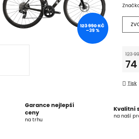
Značk
ZV
123 990 KČ
–39 %
123 9
74
Měrná
Tisk
Garance nejlepší
Kvalitní 
ceny
na naší pr
na trhu