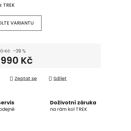
a:
TREK
OLTE VARIANTU
90 Kč
–39 %
 990 Kč
 cena:
Zeptat se
Sdílet
servis
Doživotní záruka
odejně
na rám kol TREK