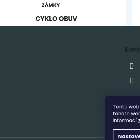
ZÁMKY
CYKLO OBUV
Z
á
Kont
p
a
t
í
Tento web 
tohoto webu
informací
Nastave