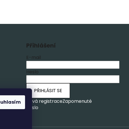
Přihlášení
E-mail
Heslo
PŘIHLÁSIT SE
ích
Nová registrace
Zapomenuté
ouhlasím
heslo