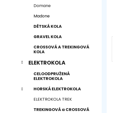
n
e
n
Domane
í
Madone
p
a
DĚTSKÁ KOLA
n
GRAVEL KOLA
e
l
CROSSOVÁ A TREKINGOVÁ
KOLA
ELEKTROKOLA
CELOODPRUŽENÁ
ELEKTROKOLA
HORSKÁ ELEKTROKOLA
ELEKTROKOLA TREK
TREKINGOVÁ a CROSSOVÁ