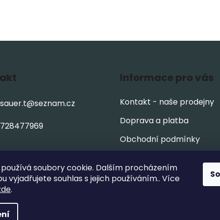
akt
Informace pro vás
Kontakt - naše prodejny
sauer.t
@
seznam.cz
Doprava a platba
728477969
Obchodní podmínky
Podmínky ochrany osobn
používá soubory cookie. Dalším procházením
údajů
S
 vyjadřujete souhlas s jejich používáním.. Více
zde
.
ní