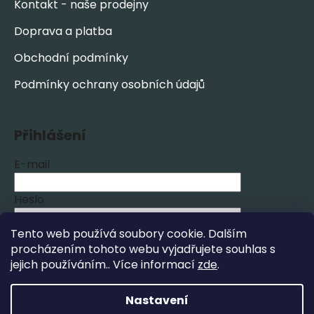
Kontakt - naše prodejny
Doprava a platba
Obchodní podmínky
Podmínky ochrany osobních údajů
Přihlášení
E-mail
Heslo
Tento web používá soubory cookie. Dalším
PŘIHLÁSIT SE
procházením tohoto webu vyjadřujete souhlas s
jejich používáním.. Více informací
zde
.
Nová registrace
Zapomenuté heslo
Nastavení