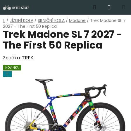
Přejít
Hledat
NÁKUP
na
obsah
KOŠÍK
Domů
/
JÍZDNÍ KOLA
/
SILNIČNÍ KOLA
/
Madone
/
Trek Madone SL 7
2027 - The First 50 Replica
Trek Madone SL 7 2027 -
The First 50 Replica
Značka:
TREK
NOVINKA
TIP