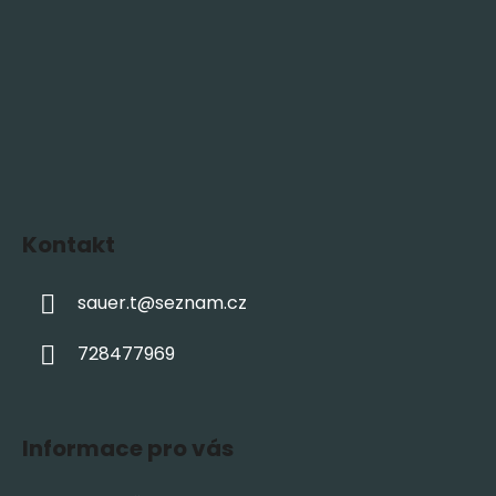
Kontakt
sauer.t
@
seznam.cz
728477969
Informace pro vás