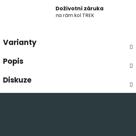
Doživotní záruka
na rám kol TREK
Varianty
Popis
Diskuze
Z
á
p
a
t
í