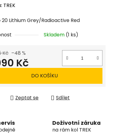
a:
TREK
20 Lithium Grey/Radioactive Red
pnost
Skladem
(1 ks)
5 Kč
–48 %
990 Kč
 cena:
DO KOŠÍKU
Zeptat se
Sdílet
servis
Doživotní záruka
odejně
na rám kol TREK