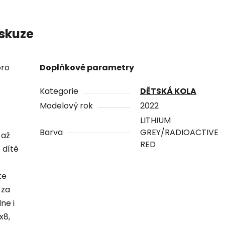
skuze
pro
Doplňkové parametry
Kategorie
DĚTSKÁ KOLA
Modelový rok
2022
LITHIUM
Barva
GREY/RADIOACTIVE
 až
RED
 dítě
te
 za
ne i
x8,