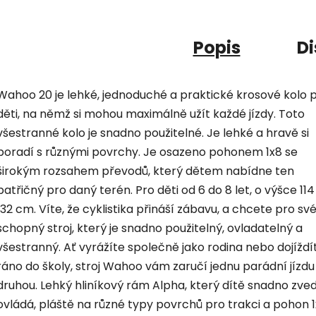
Popis
Di
Wahoo 20 je lehké, jednoduché a praktické krosové kolo 
děti, na němž si mohou maximálně užít každé jízdy. Toto
všestranné kolo je snadno použitelné. Je lehké a hravě si
poradí s různými povrchy. Je osazeno pohonem 1x8 se
širokým rozsahem převodů, který dětem nabídne ten
patřičný pro daný terén. Pro děti od 6 do 8 let, o výšce 114
132 cm. Víte, že cyklistika přináší zábavu, a chcete pro své
schopný stroj, který je snadno použitelný, ovladatelný a
všestranný. Ať vyrážíte společně jako rodina nebo dojíždí
ráno do školy, stroj Wahoo vám zaručí jednu parádní jízdu
druhou. Lehký hliníkový rám Alpha, který dítě snadno zved
ovládá, pláště na různé typy povrchů pro trakci a pohon 1