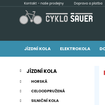
Přejít
Kontakt - naše prodejny
Doprava a platba
na
obsah
JÍZDNÍ KOLA
ELEKTROKOLA
DO
P
K
Přeskočit
JÍZDNÍ KOLA
a
kategorie
o
t
s
HORSKÁ
e
t
g
CELOODPRUŽENÁ
r
o
a
r
SILNIČNÍ KOLA
i