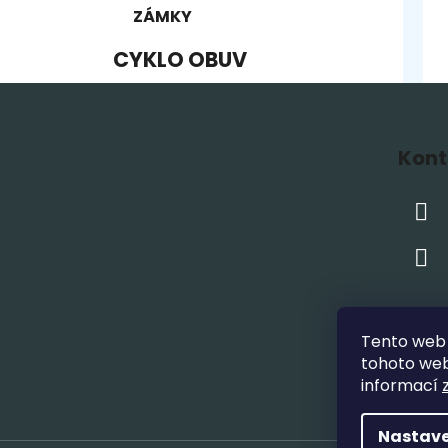
ZÁMKY
CYKLO OBUV
Z
á
Kont
p
a
t
í
Tento web 
tohoto webu
informací
Nastave