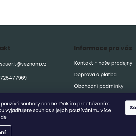
akt
Informace pro vás
Kontakt - naše prodejny
sauer.t
@
seznam.cz
Doprava a platba
728477969
Obchodní podmínky
Podmínky ochrany osobn
používá soubory cookie. Dalším procházením
údajů
S
 vyjadřujete souhlas s jejich používáním.. Více
zde
.
ní