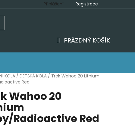
Přihlášení
Registrace
ajů
PRÁZDNÝ KOŠÍK
NÁKUPNÍ
KOŠÍK
NÍ KOLA
/
DĚTSKÁ KOLA
/
Trek Wahoo 20 Lithium
dioactive Red
ek Wahoo 20
thium
ey/Radioactive Red