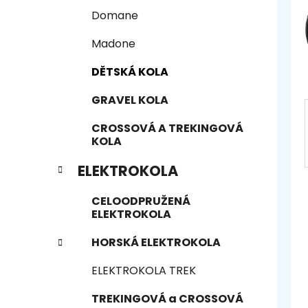
n
e
n
Domane
í
Madone
p
a
DĚTSKÁ KOLA
n
GRAVEL KOLA
e
l
CROSSOVÁ A TREKINGOVÁ
KOLA
ELEKTROKOLA
CELOODPRUŽENÁ
ELEKTROKOLA
HORSKÁ ELEKTROKOLA
ELEKTROKOLA TREK
TREKINGOVÁ a CROSSOVÁ