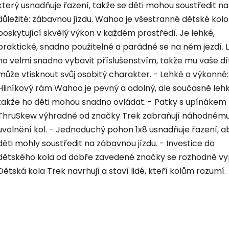
který usnadňuje řazení, takže se děti mohou soustředit na
důležité: zábavnou jízdu. Wahoo je všestranné dětské kolo
poskytující skvělý výkon v každém prostředí. Je lehké,
praktické, snadno použitelné a parádně se na něm jezdí. 
ho velmi snadno vybavit příslušenstvím, takže mu vaše dí
může vtisknout svůj osobitý charakter. - Lehké a výkonné:
Hliníkový rám Wahoo je pevný a odolný, ale současně lehk
takže ho děti mohou snadno ovládat. - Patky s upínákem
ThruSkew výhradně od značky Trek zabraňují náhodném
uvolnění kol. - Jednoduchý pohon 1x8 usnadňuje řazení, a
děti mohly soustředit na zábavnou jízdu. - Investice do
dětského kola od dobře zavedené značky se rozhodně vyp
Dětská kola Trek navrhují a staví lidé, kteří kolům rozumí.