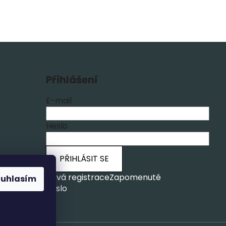
Přihlášení
E-mail
Heslo
PŘIHLÁSIT SE
ích
Nová registrace
Zapomenuté
ouhlasím
heslo