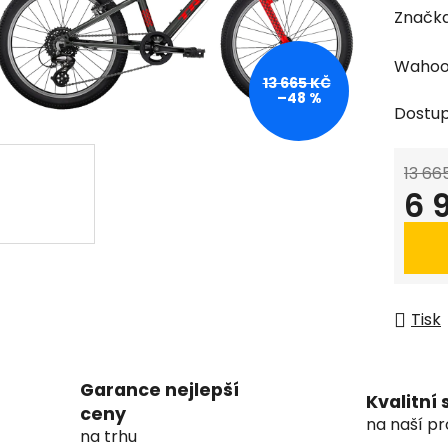
Značk
Wahoo 
13 665 KČ
–48 %
Dostu
13 66
6 
Měrná
Tisk
Garance nejlepší
Kvalitní 
ceny
na naší pr
na trhu