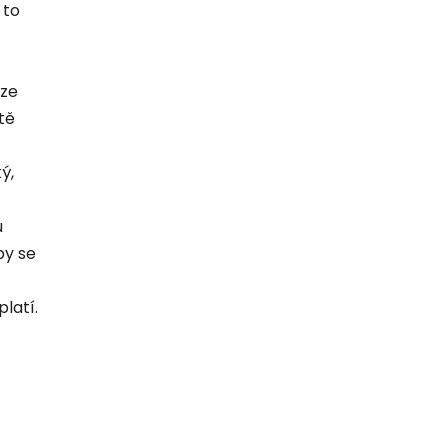
 to
Lze
tě
ý,
u
by se
latí.